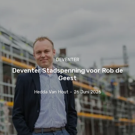
DEVENTER
Deventer Stadspenning voor Rob de
Geest
Hedda Van Hout
-
26 Juni 2026