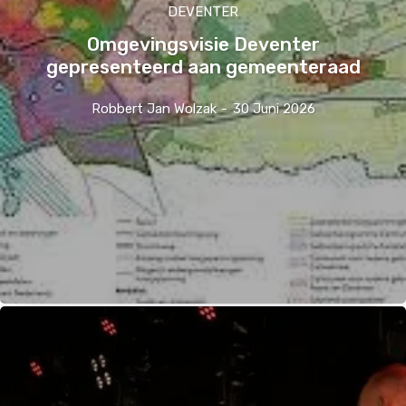
DEVENTER
Omgevingsvisie Deventer
gepresenteerd aan gemeenteraad
Robbert Jan Wolzak
-
30 Juni 2026