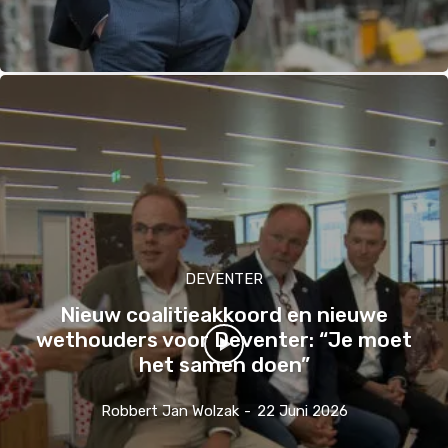
DEVENTER
Nieuw coalitieakkoord en nieuwe
wethouders voor Deventer: “Je moet
het samen doen”
Robbert Jan Wolzak
-
22 Juni 2026