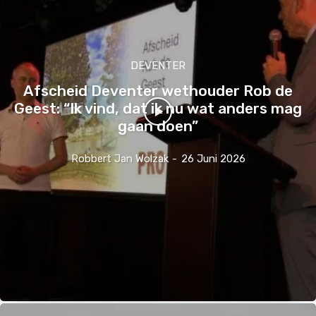
DEVENTER
Afscheid Deventer wethouder Rob de
Geest: “Ik vind, dat ik nu wat anders mag
gaan doen”
Robbert Jan Wolzak
-
26 Juni 2026