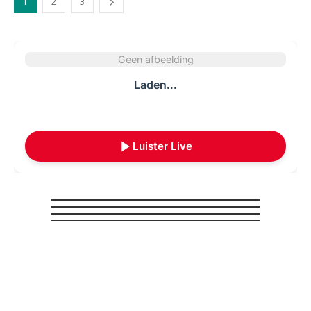
1
2
3
Geen afbeelding
Laden...
Luister Live