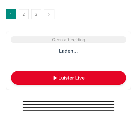
1
2
3
Geen afbeelding
Laden...
Luister Live