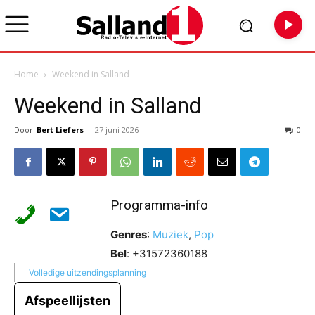
Home
Weekend in Salland
Weekend in Salland
Door
Bert Liefers
-
27 juni 2026
0
Programma-info
Genres
:
Muziek
,
Pop
Bel
:
+31572360188
Volledige uitzendingsplanning
Afspeellijsten