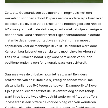
Zo testte Gudmundsson doelman Hahn nogmaals met een
wervelend schot en schoot Kuipers aan de andere zijde hard over
de deklat. Na diverse verse krachten te hebben gebracht haalde
AZ alsnog ferm uit in de slotfase, in het zadel geholpen overigens
door de VAR. Want scheidsrechter Higler constateerde in eerste
instantie dat er geen contact was met Hahn, maar moest
capituleren voor de mannetjes in Zeist. De elfmeter werd door
Karlsson keurig benut en aansluitend mocht invaller Abouhlal
zelfs de 4-0 maken nadat Sugawara hem alleen voor Hahn
positionerende na een fenomenale pass van achteruit.
Daarmee was de gifbeker nog niet leeg, want Reijnders
profiteerde van de ruimte die hij kreeg en schoot van ruime
afstand briljant de 5-0 tegen de touwen. Daarmee lijkt AZ over
zijn dip heen, echter zet het de Deventerploeg op het randje.
Want in de laaste twee uitwedstrijd wederom vijf tegentreffers
incasseren is een bittere pil voor de ploeg van Van Wonderen.
Kansloos ging die vandaag onderuit, zonder zelf echt aan de