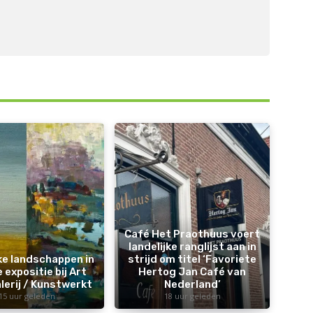
Café Het Praothuus voert
landelijke ranglijst aan in
jke landschappen in
strijd om titel ‘Favoriete
 expositie bij Art
Hertog Jan Café van
lerij / Kunstwerkt
Nederland’
15 uur geleden
18 uur geleden