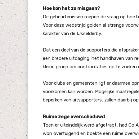
Hoe kon het zo misgaan?
De gebeurtenissen roepen de vraag op hoe he
Voor deze wedstrijd golden al strenge voorw
karakter van de IJsselderby.
Dat een deel van de supporters die afsprake
een bredere uitdaging: het handhaven van rege
kleine groep om confrontaties op te zoeken e
Voor clubs en gemeenten ligt er daarmee opn
voorkomen kan worden. Mogelijke maatregele
beperken van uitsupporters, zullen daarbij o
Ruime zege overschaduwd
Toen er uiteindelijk werd afgetrapt, had Go 
won overtuigend en boekte een ruime overwin