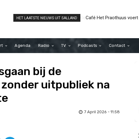
Café Het Praothuus voert la
HET LAATSTE NIEUWS UIT SALLAND
strijd om titel ‘Favoriete 
Nederland’
rt
Agenda
Radio
TV
Podcasts
Contact
sgaan bij de
 zonder uitpubliek na
te
7 April 2026 - 11:58