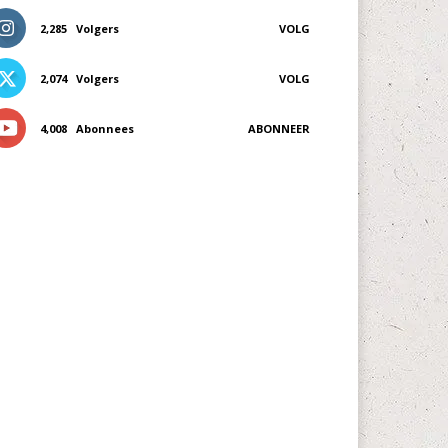
2,285
Volgers
VOLG
2,074
Volgers
VOLG
4,008
Abonnees
ABONNEER