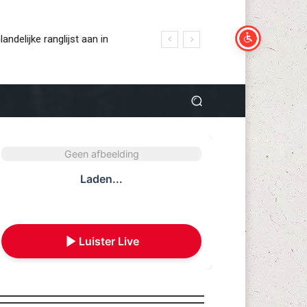
ndelijke ranglijst aan in
Hertog Jan Café van
Geen afbeelding
Laden...
Luister Live