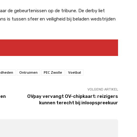
aar de gebeurtenissen op de tribune. De derby liet
 is tussen sfeer en veiligheid bij beladen wedstrijden
ldheden
Ontruimen
PEC Zwolle
Voetbal
VOLGEND ARTIKEL
Men
OVpay vervangt OV-chipkaart: reizigers
kunnen terecht bij inloopspreekuur