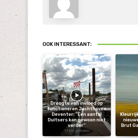
OOK INTERESSANT:
Droogte van invloed op
functioneren Jachthaven
Deventer: “Een aantal
Kleurri
Duitsers kan gewoon niet
nieuwe
verder”
Brut Ga
11 uur geleden