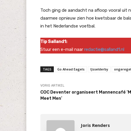
Toch ging de aandacht na afloop vooral uit n
daarmee opnieuw zien hoe kwetsbaar de balans
in het Nederlandse voetbal.
Tip Salland1:
Stuur een e-mail naar
redactie@salland1.nl
TAGS
Go Ahead Eagels
IJsselderby
ongerege
VORIG ARTIKEL
COC Deventer organiseert Mannencafé ‘
Meet Men’
Joris Renders