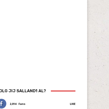
OLG JIJ SALLAND1 AL?
2,014
Fans
LIKE