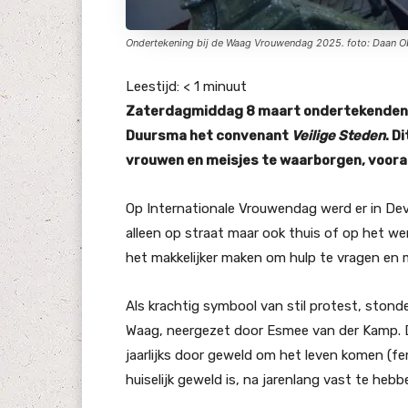
Ondertekening bij de Waag Vrouwendag 2025. foto: Daan O
Leestijd:
< 1
minuut
Zaterdagmiddag 8 maart ondertekende
Duursma
het convenant
Veilige Steden
. D
vrouwen en meisjes te waarborgen, vooral
Op Internationale Vrouwendag werd er in Dev
alleen op straat maar ook thuis of op het wer
het makkelijker maken om hulp te vragen en
Als krachtig symbool van stil protest, ston
Waag, neergezet door Esmee van der Kamp. 
jaarlijks door geweld om het leven komen (fe
huiselijk geweld is, na jarenlang vast te heb