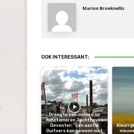
Marion Broeknellis
OOK INTERESSANT:
Droogte van invloed op
functioneren Jachthaven
Deventer: “Een aantal
Kleurri
Duitsers kan gewoon niet
nieuwe