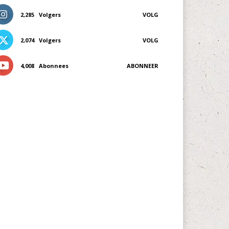
2,285
Volgers
VOLG
2,074
Volgers
VOLG
4,008
Abonnees
ABONNEER