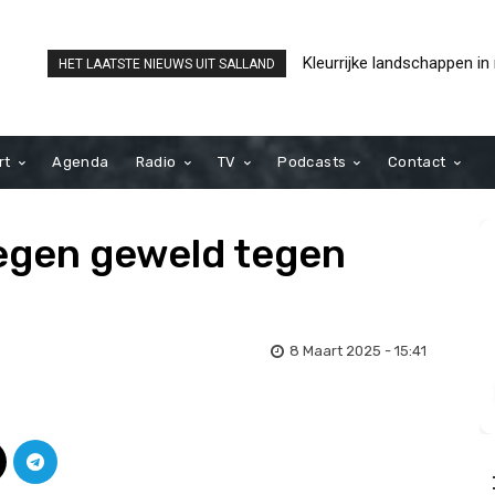
Kleurrijke landschappen in ni
Café Het Praothuus voert l
HET LAATSTE NIEUWS UIT SALLAND
Brut Galerij / Kunstwerkt
strijd om titel ‘Favoriet
Nederland’
rt
Agenda
Radio
TV
Podcasts
Contact
tegen geweld tegen
8 Maart 2025 - 15:41