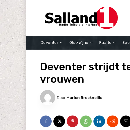
Deventer
Olst-Wijhe
Raalte
Spo
Deventer strijdt 
vrouwen
Door
Marion Broeknellis