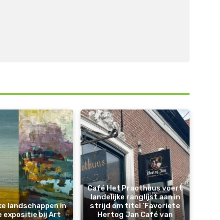
Café Het Praothuus voert
landelijke ranglijst aan in
jke landschappen in
strijd om titel ‘Favoriete
 expositie bij Art
Hertog Jan Café van