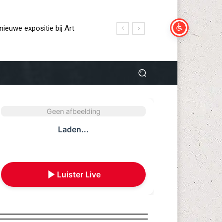
euwe expositie bij Art
andelijke ranglijst aan in
e Hertog Jan Café van
Geen afbeelding
Laden...
Luister Live