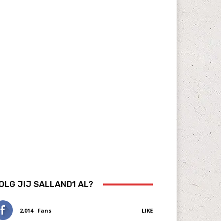
OLG JIJ SALLAND1 AL?
2,014
Fans
LIKE