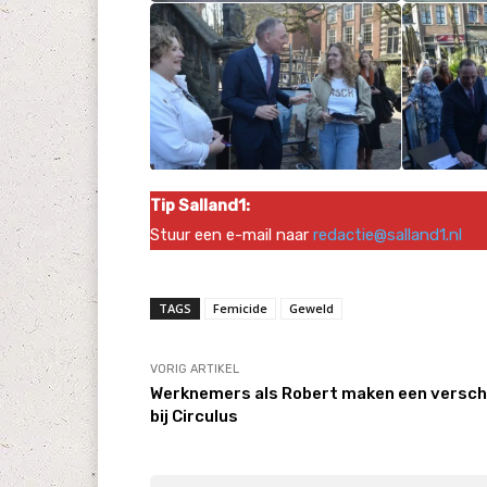
Tip Salland1:
Stuur een e-mail naar
redactie@salland1.nl
TAGS
Femicide
Geweld
VORIG ARTIKEL
Werknemers als Robert maken een versch
bij Circulus