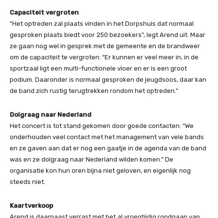
Capaciteit vergroten
“Het optreden zal plaats vinden in het Dorpshuis dat normaal
gesproken plaats biedt voor 250 bezoekers”, legt Arend uit. Maar
ze gaan nog wel in gesprek met de gemeente en de brandweer
om de capaciteit te vergroten: “Er kunnen er veel meer in, in de
sportzaal ligt een multi-functionele vloer en er is een groot
podium. Daaronder is normaal gesproken de jeugdsoos, daar kan
de band zich rustig terugtrekken rondom het optreden.”
Dolgraag naar Nederland
Het concert is tot stand gekomen door goede contacten: “We
onderhouden veel contact met het management van vele bands
en ze gaven aan dat er nog een gaatje in de agenda van de band
was en ze dolgraag naar Nederland wilden komen.” De
organisatie kon hun oren bijna niet geloven, en eigenlijk nog
steeds niet.
Kaartverkoop
Arend is daarnaast verrast met het al vroegtijdig rondgaan van