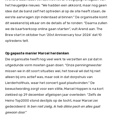
het heugelijke nieuws: “We hadden een akkoord, maar nog geen
idee dat de band zelf het optreden al op de site heeft staan, de
eerste aanvragen zijn inderdaad al binnen.” De organisatie komt
dit weekend bij elkaar om de details af te ronden: “Daarna zullen
we de kaartverkoop online gaan starten”, vult Arend aan. The
Brew start in oktober hun ’20st Anniversary tour 2024′ dat 10
optredens telt.
Op gepaste manier Marcel herdenken
Die organisatie heeft nog veel werk te verzetten en zal dat in
uitgedunde vorm moeten gaan doen: “Onze penningmeester
missen we in dit soort situaties wel, het toeval wil dat hij niet
alleen bij ons actief was, maar ook in dat dorpshuis van
Lierderholthuis, waar het concert gaat plaatsvinden.” De
bewustwording zorgt voor een stilte, Marcel Hoppen is na kort
ziekbed op 29 december afgelopen jaar overleden: “Zelfs de
Heino Top2000 stond destijds op de tocht, maar Marcel zei
gedecideerd:
Ik ben niet zielig, ik heb dikke pech en alles gaat
gewoon door
.”