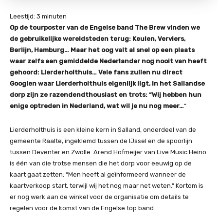
Leestijd:
3
minuten
Op de tourposter van de Engelse band The Brew vinden we
de gebruikelijke wereldsteden terug: Keulen, Verviers,
Berlijn, Hamburg… Maar het oog valt al snel op een plaats
waar zelfs een gemiddelde Nederlander nog nooit van heeft
gehoord: Lierderholthuis…
Vele fans zullen nu direct
Googlen waar Lierderholthuis eigenlijk ligt, in het Sallandse
dorp zijn ze razendendthousiast en trots: “Wij hebben hun
enige optreden in Nederland, wat wil je nu nog meer…
“
Lierderholthuis is een kleine kern in Salland, onderdeel van de
gemeente Raalte, ingeklemd tussen de IJssel en de spoorlijn
tussen Deventer en Zwolle. Arend Hofmeijer van Live Music Heino
is één van die trotse mensen die het dorp voor eeuwig op de
kaart gaat zetten: “Men heeft al geïnformeerd wanneer de
kaartverkoop start, terwijl wij het nog maar net weten.” Kortom is
er nog werk aan de winkel voor de organisatie om details te
regelen voor de komst van de Engelse top band.