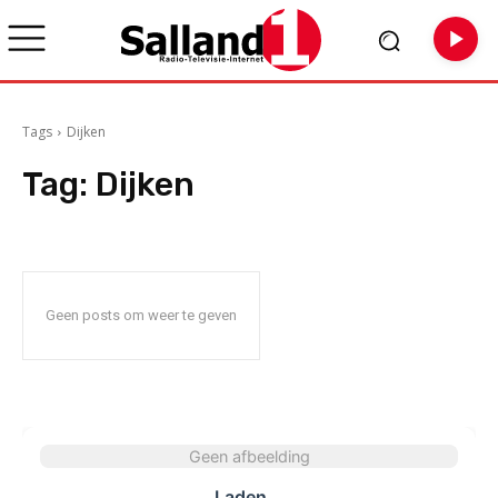
Tags
Dijken
Tag:
Dijken
Geen posts om weer te geven
Geen afbeelding
Laden...