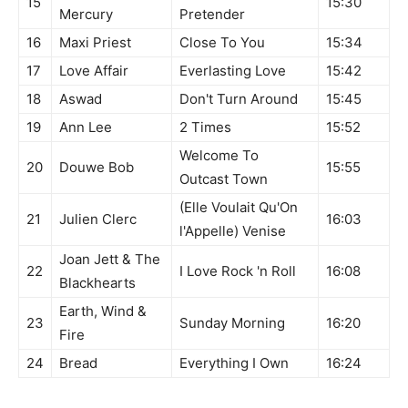
15
15:30
Mercury
Pretender
16
Maxi Priest
Close To You
15:34
17
Love Affair
Everlasting Love
15:42
18
Aswad
Don't Turn Around
15:45
19
Ann Lee
2 Times
15:52
Welcome To
20
Douwe Bob
15:55
Outcast Town
(Elle Voulait Qu'On
21
Julien Clerc
16:03
l'Appelle) Venise
Joan Jett & The
22
I Love Rock 'n Roll
16:08
Blackhearts
Earth, Wind &
23
Sunday Morning
16:20
Fire
24
Bread
Everything I Own
16:24