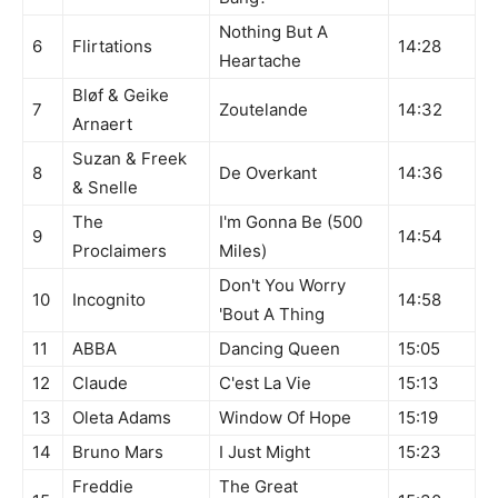
Nothing But A
6
Flirtations
14:28
Heartache
Bløf & Geike
7
Zoutelande
14:32
Arnaert
Suzan & Freek
8
De Overkant
14:36
& Snelle
The
I'm Gonna Be (500
9
14:54
Proclaimers
Miles)
Don't You Worry
10
Incognito
14:58
'Bout A Thing
11
ABBA
Dancing Queen
15:05
12
Claude
C'est La Vie
15:13
13
Oleta Adams
Window Of Hope
15:19
14
Bruno Mars
I Just Might
15:23
Freddie
The Great