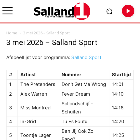
Home
3 mei 2026 – Salland Sport
3 mei 2026 – Salland Sport
Afspeellijst voor programma:
Salland Sport
#
Artiest
Nummer
Starttijd
1
The Pretenders
Don't Get Me Wrong
14:01
2
Alex Warren
Fever Dream
14:10
Sallandschijf -
3
Miss Montreal
14:16
Schuilen
4
In-Grid
Tu Es Foutu
14:20
Ben Jij Ook Zo
5
Toontje Lager
14:25
Bang?