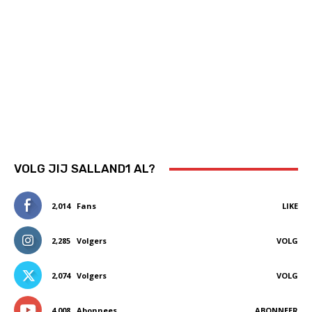
VOLG JIJ SALLAND1 AL?
2,014
Fans
LIKE
2,285
Volgers
VOLG
2,074
Volgers
VOLG
4,008
Abonnees
ABONNEER