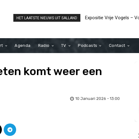
Expositie Vrije Vogels – Vog
ANBO-PCOB houdt wande
HET LAATSTE NIEUWS UIT SALLAND
IJssel Den Nul
Spijkerbosch bij Olst
rt
Agenda
Radio
TV
Podcasts
Contact
ten komt weer een
10 Januari 2026 - 13:00