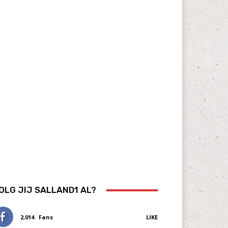
OLG JIJ SALLAND1 AL?
2,014
Fans
LIKE