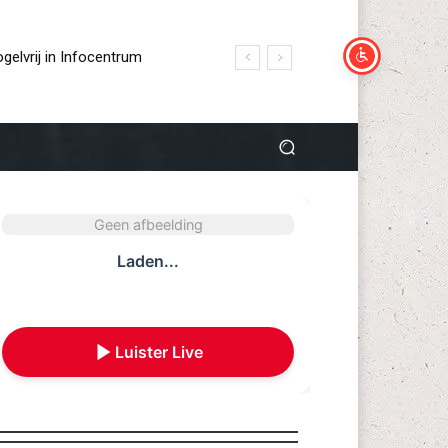
elvrij in Infocentrum
ling over landgoed
Geen afbeelding
Laden...
Luister Live