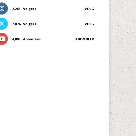
2,285
Volgers
VOLG
2,074
Volgers
VOLG
4,008
Abonnees
ABONNEER