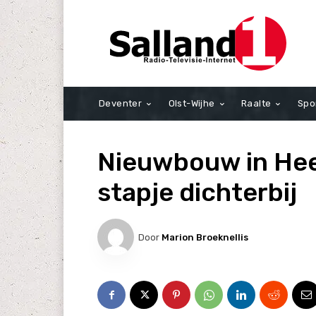
Deventer
Olst-Wijhe
Raalte
Spo
Nieuwbouw in Hee
stapje dichterbij
Door
Marion Broeknellis