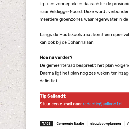
ligt een zonnepark en daarachter de provinc
naar Veldegge-Noord. Deze wordt verbonden 
meerdere groenzones waar regenwater in de 
Langs de Houtskoolstraat komt een speelveld
kan ook bij de Johannalaan.
Hoe nu verder?
De gemeenteraad bespreekt het plan volgende
Daarna ligt het plan nog zes weken ter inza
definitief.
Tip Salland1:
Stuur een e-mail naar
redactie@salland1.nl
TAGS
Gemeente Raalte
nieuwbouwplannen
V