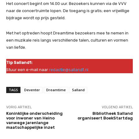
Het concert begint om 14.00 uur. Bezoekers kunnen via de VVV
naar de concertruimte lopen. De toegang is gratis; een vrijwillige
bijdrage wordt op prijs gesteld.
Met het optreden hoopt Dreamtime bezoekers mee te nemen in
een muzikale reis langs verschillende talen, culturen en vormen
van liefde.
Tip Salland1:
Stuur een e-mail naar
redactie@salland1.nl
TAGS
Deventer
Dreamtime
Salland
VORIG ARTIKEL
VOLGEND ARTIKEL
Koninklijke onderscheiding
Bibliotheek Salland
voor inwoner van Heino
organiseert BoekStartdag
vanwege jarenlange
maatschappelijke inzet