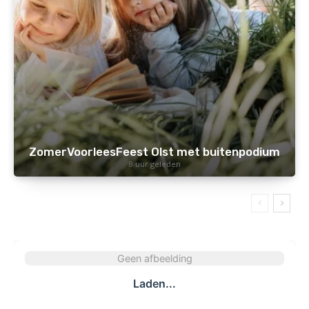
ZomerVoorleesFeest Olst met buitenpodium
8 uur geleden
Geen afbeelding
Laden...