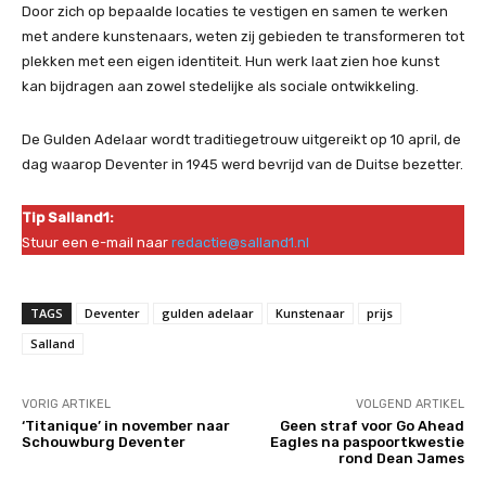
Door zich op bepaalde locaties te vestigen en samen te werken
met andere kunstenaars, weten zij gebieden te transformeren tot
plekken met een eigen identiteit. Hun werk laat zien hoe kunst
kan bijdragen aan zowel stedelijke als sociale ontwikkeling.
De Gulden Adelaar wordt traditiegetrouw uitgereikt op 10 april, de
dag waarop Deventer in 1945 werd bevrijd van de Duitse bezetter.
Tip Salland1:
Stuur een e-mail naar
redactie@salland1.nl
TAGS
Deventer
gulden adelaar
Kunstenaar
prijs
Salland
VORIG ARTIKEL
VOLGEND ARTIKEL
‘Titanique’ in november naar
Geen straf voor Go Ahead
Schouwburg Deventer
Eagles na paspoortkwestie
rond Dean James