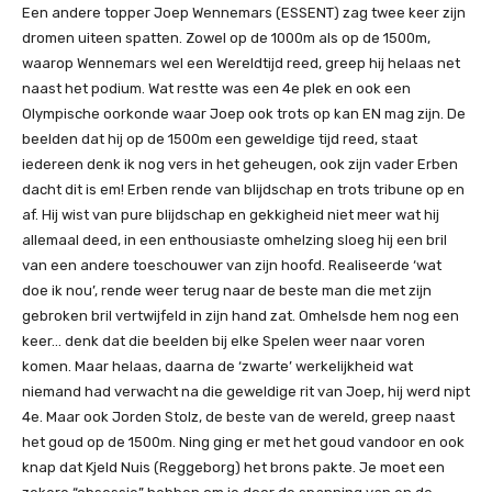
Een andere topper Joep Wennemars (ESSENT) zag twee keer zijn
dromen uiteen spatten. Zowel op de 1000m als op de 1500m,
waarop Wennemars wel een Wereldtijd reed, greep hij helaas net
naast het podium. Wat restte was een 4e plek en ook een
Olympische oorkonde waar Joep ook trots op kan EN mag zijn. De
beelden dat hij op de 1500m een geweldige tijd reed, staat
iedereen denk ik nog vers in het geheugen, ook zijn vader Erben
dacht dit is em! Erben rende van blijdschap en trots tribune op en
af. Hij wist van pure blijdschap en gekkigheid niet meer wat hij
allemaal deed, in een enthousiaste omhelzing sloeg hij een bril
van een andere toeschouwer van zijn hoofd. Realiseerde ‘wat
doe ik nou’, rende weer terug naar de beste man die met zijn
gebroken bril vertwijfeld in zijn hand zat. Omhelsde hem nog een
keer… denk dat die beelden bij elke Spelen weer naar voren
komen. Maar helaas, daarna de ‘zwarte’ werkelijkheid wat
niemand had verwacht na die geweldige rit van Joep, hij werd nipt
4e. Maar ook Jorden Stolz, de beste van de wereld, greep naast
het goud op de 1500m. Ning ging er met het goud vandoor en ook
knap dat Kjeld Nuis (Reggeborg) het brons pakte. Je moet een