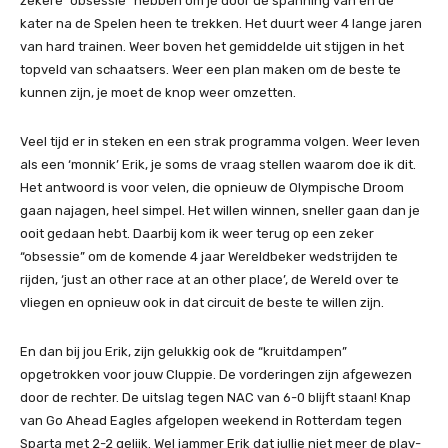
zekere “obsessie” hebben om je door de spanning van en de
kater na de Spelen heen te trekken. Het duurt weer 4 lange jaren
van hard trainen. Weer boven het gemiddelde uit stijgen in het
topveld van schaatsers. Weer een plan maken om de beste te
kunnen zijn, je moet de knop weer omzetten.
Veel tijd er in steken en een strak programma volgen. Weer leven
als een ‘monnik’ Erik, je soms de vraag stellen waarom doe ik dit.
Het antwoord is voor velen, die opnieuw de Olympische Droom
gaan najagen, heel simpel. Het willen winnen, sneller gaan dan je
ooit gedaan hebt. Daarbij kom ik weer terug op een zeker
“obsessie” om de komende 4 jaar Wereldbeker wedstrijden te
rijden, ‘just an other race at an other place’, de Wereld over te
vliegen en opnieuw ook in dat circuit de beste te willen zijn.
En dan bij jou Erik, zijn gelukkig ook de “kruitdampen”
opgetrokken voor jouw Cluppie. De vorderingen zijn afgewezen
door de rechter. De uitslag tegen NAC van 6-0 blijft staan! Knap
van Go Ahead Eagles afgelopen weekend in Rotterdam tegen
Sparta met 2-2 gelijk. Wel jammer Erik dat jullie niet meer de play-