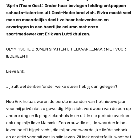
‘SprintTeam Oost’. Onder haar bevlogen leiding ontpoppen
schaats-talenten uit Oost-Nederland zich. Elvira maakt veel
mee en maandelijks deelt ze haar belevenissen en
ervaringen in een heerlijke column met onze
sportmedewerker: Erik van Luttikhuizen.
OLYMPISCHE DROMEN SPATTEN UIT ELKAAR …..MAAR NIET VOOR
IEDEREEN !!
Lieve Erik,
Jij zult wel denken ‘onder welke steen heb jij dan gelegen’!
Nou Erik helaas waren de eerste maanden van het nieuwe jaar
voor mij privé niet zo geweldig. Mijn zicht verdween van de een op
andere dag en ik ging ziekenhuis in en uit. In die periode overleed
ook nog mijn lieve Mammie. Een vrouw die mij de waarden in het
leven heeft bijgebracht, die mij onvoorwaardelijke liefde schonk
en er altijd voor mij was in mijn leven. Zij leek onsterfelijk, want het