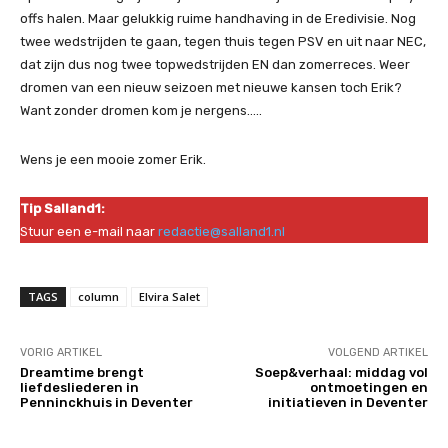
offs halen. Maar gelukkig ruime handhaving in de Eredivisie. Nog
twee wedstrijden te gaan, tegen thuis tegen PSV en uit naar NEC,
dat zijn dus nog twee topwedstrijden EN dan zomerreces. Weer
dromen van een nieuw seizoen met nieuwe kansen toch Erik?
Want zonder dromen kom je nergens…..
Wens je een mooie zomer Erik.
Tip Salland1:
Stuur een e-mail naar
redactie@salland1.nl
TAGS
column
Elvira Salet
VORIG ARTIKEL
VOLGEND ARTIKEL
Dreamtime brengt
Soep&verhaal: middag vol
liefdesliederen in
ontmoetingen en
Penninckhuis in Deventer
initiatieven in Deventer