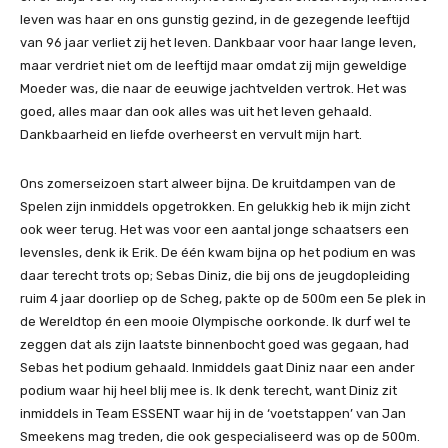
leven was haar en ons gunstig gezind, in de gezegende leeftijd
van 96 jaar verliet zij het leven. Dankbaar voor haar lange leven,
maar verdriet niet om de leeftijd maar omdat zij mijn geweldige
Moeder was, die naar de eeuwige jachtvelden vertrok. Het was
goed, alles maar dan ook alles was uit het leven gehaald.
Dankbaarheid en liefde overheerst en vervult mijn hart.
Ons zomerseizoen start alweer bijna. De kruitdampen van de
Spelen zijn inmiddels opgetrokken. En gelukkig heb ik mijn zicht
ook weer terug. Het was voor een aantal jonge schaatsers een
levensles, denk ik Erik. De één kwam bijna op het podium en was
daar terecht trots op; Sebas Diniz, die bij ons de jeugdopleiding
ruim 4 jaar doorliep op de Scheg, pakte op de 500m een 5e plek in
de Wereldtop én een mooie Olympische oorkonde. Ik durf wel te
zeggen dat als zijn laatste binnenbocht goed was gegaan, had
Sebas het podium gehaald. Inmiddels gaat Diniz naar een ander
podium waar hij heel blij mee is. Ik denk terecht, want Diniz zit
inmiddels in Team ESSENT waar hij in de ‘voetstappen’ van Jan
Smeekens mag treden, die ook gespecialiseerd was op de 500m.