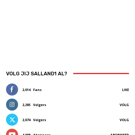
VOLG JIJ SALLAND1 AL?
2,014
Fans
LIKE
2,285
Volgers
VOLG
2,074
Volgers
VOLG
4,008
Abonnees
ABONNEER